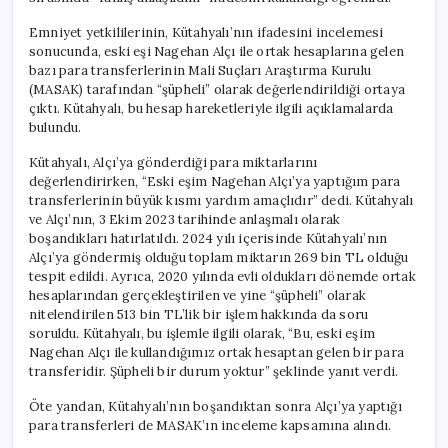
Emniyet yetkililerinin, Kütahyalı’nın ifadesini incelemesi
sonucunda, eski eşi Nagehan Alçı ile ortak hesaplarına gelen
bazı para transferlerinin Mali Suçları Araştırma Kurulu
(MASAK) tarafından “şüpheli” olarak değerlendirildiği ortaya
çıktı. Kütahyalı, bu hesap hareketleriyle ilgili açıklamalarda
bulundu.
Kütahyalı, Alçı’ya gönderdiği para miktarlarını
değerlendirirken, “Eski eşim Nagehan Alçı’ya yaptığım para
transferlerinin büyük kısmı yardım amaçlıdır” dedi. Kütahyalı
ve Alçı’nın, 3 Ekim 2023 tarihinde anlaşmalı olarak
boşandıkları hatırlatıldı. 2024 yılı içerisinde Kütahyalı’nın
Alçı’ya göndermiş olduğu toplam miktarın 269 bin TL olduğu
tespit edildi. Ayrıca, 2020 yılında evli oldukları dönemde ortak
hesaplarından gerçekleştirilen ve yine “şüpheli” olarak
nitelendirilen 513 bin TL’lik bir işlem hakkında da soru
soruldu. Kütahyalı, bu işlemle ilgili olarak, “Bu, eski eşim
Nagehan Alçı ile kullandığımız ortak hesaptan gelen bir para
transferidir. Şüpheli bir durum yoktur” şeklinde yanıt verdi.
Öte yandan, Kütahyalı’nın boşandıktan sonra Alçı’ya yaptığı
para transferleri de MASAK’ın inceleme kapsamına alındı.