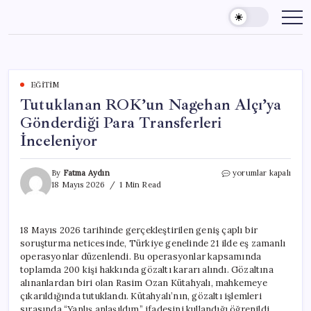
Skip
to
content
EĞITIM
Tutuklanan ROK’un Nagehan Alçı’ya
Gönderdiği Para Transferleri
İnceleniyor
Tutuklanan
By
Fatma Aydın
yorumlar kapalı
ROK’un
18 Mayıs 2026
1 Min Read
Nagehan
Alçı’ya
Gönderdiği
18 Mayıs 2026 tarihinde gerçekleştirilen geniş çaplı bir
Para
soruşturma neticesinde, Türkiye genelinde 21 ilde eş zamanlı
Transferleri
İnceleniyor
operasyonlar düzenlendi. Bu operasyonlar kapsamında
için
toplamda 200 kişi hakkında gözaltı kararı alındı. Gözaltına
alınanlardan biri olan Rasim Ozan Kütahyalı, mahkemeye
çıkarıldığında tutuklandı. Kütahyalı’nın, gözaltı işlemleri
sırasında “Yanlış anlaşıldım” ifadesini kullandığı öğrenildi.