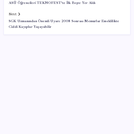
ASÜ Öğrencileri TEKNOFEST’te İlk Beşte Yer Aldı
Next
SGK Uzmanından Önemli Uyarı: 2008 Sonrası Memurlar Emeklilikte
Ciddi Kayıplar Yaşayabilir
SON YAZILAR
Bugün dolar ve euro kaç TL? 10 Ağustos güncel döviz
kurları
YENİ Parti’de çerçeve yasa çatlağı: Hayır
diyeceklerini açıkladılar