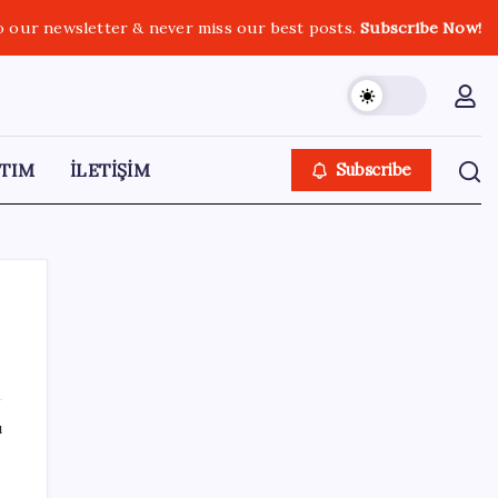
o our newsletter & never miss our best posts.
Subscribe Now!
TIM
İLETİŞİM
Subscribe
SON YAZILAR
ı
TÜİK, güncel internet kullanımı verilerini
paylaştı