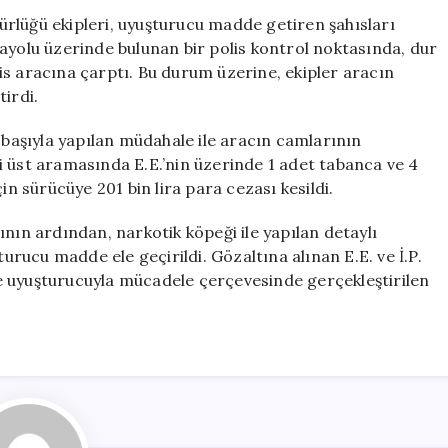
Kaçan
rlüğü ekipleri, uyuşturucu madde getiren şahısları
Şüphelilere
ayolu üzerinde bulunan bir polis kontrol noktasında, dur
Ateş
is aracına çarptı. Bu durum üzerine, ekipler aracın
Açtı,
irdi.
274
Gram
oçbaşıyla yapılan müdahale ile aracın camlarının
Uyuşturucu
iği üst aramasında E.E.’nin üzerinde 1 adet tabanca ve 4
Ele
in sürücüye 201 bin lira para cezası kesildi.
Geçirildi
için
ının ardından, narkotik köpeği ile yapılan detaylı
ucu madde ele geçirildi. Gözaltına alınan E.E. ve İ.P.
’de uyuşturucuyla mücadele çerçevesinde gerçekleştirilen