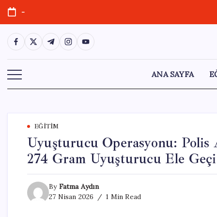
Skip
-
to
content
https://www.facebook.com/
https://twitter.com/
https://t.me/
https://www.instagram.com/
https://youtube.com/
ANA SAYFA
E
EĞITIM
Uyuşturucu Operasyonu: Polis A
274 Gram Uyuşturucu Ele Geçir
By
Fatma Aydın
27 Nisan 2026
1 Min Read