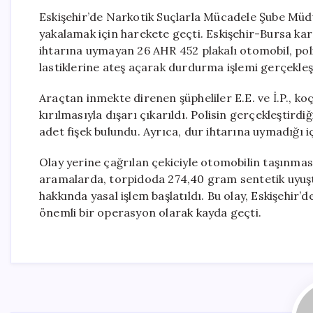
Eskişehir’de Narkotik Suçlarla Mücadele Şube Müdü
yakalamak için harekete geçti. Eskişehir-Bursa kar
ihtarına uymayan 26 AHR 452 plakalı otomobil, pol
lastiklerine ateş açarak durdurma işlemi gerçekleşt
Araçtan inmekte direnen şüpheliler E.E. ve İ.P., k
kırılmasıyla dışarı çıkarıldı. Polisin gerçekleştird
adet fişek bulundu. Ayrıca, dur ihtarına uymadığı iç
Olay yerine çağrılan çekiciyle otomobilin taşınmas
aramalarda, torpidoda 274,40 gram sentetik uyuştur
hakkında yasal işlem başlatıldı. Bu olay, Eskişehir
önemli bir operasyon olarak kayda geçti.