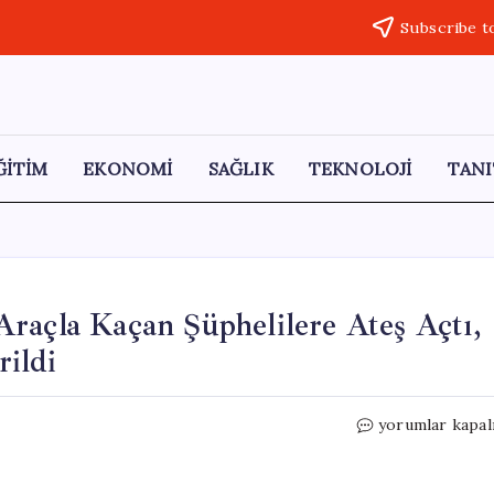
Subscribe t
ĞİTİM
EKONOMİ
SAĞLIK
TEKNOLOJİ
TANI
raçla Kaçan Şüphelilere Ateş Açtı,
ildi
Uyuşturucu
yorumlar kapal
Operasyonu:
Polis
Araçla