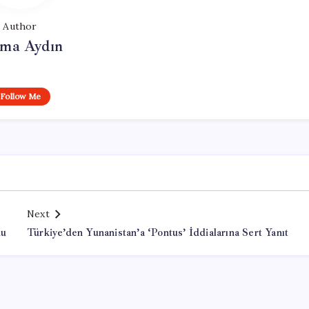
Author
tma Aydın
Follow Me
Next
du
Türkiye’den Yunanistan’a ‘Pontus’ İddialarına Sert Yanıt