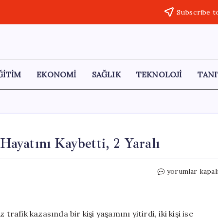
Subscribe t
ĞİTİM
EKONOMİ
SAĞLIK
TEKNOLOJİ
TANI
 Hayatını Kaybetti, 2 Yaralı
Yahyalı’da
yorumlar kapal
Trafik
Kazası:
1
Kişi
rafik kazasında bir kişi yaşamını yitirdi, iki kişi ise