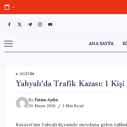
Skip
-
to
content
https://www.facebook.com/
https://twitter.com/
https://t.me/
https://www.instagram.com/
https://youtube.com/
ANA SAYFA
E
EĞITIM
Yahyalı’da Trafik Kazası: 1 Kişi
By
Fatma Aydın
20 Mayıs 2026
1 Min Read
Kayseri’nin Yahyalı ilçesinde meydana gelen talihsiz t