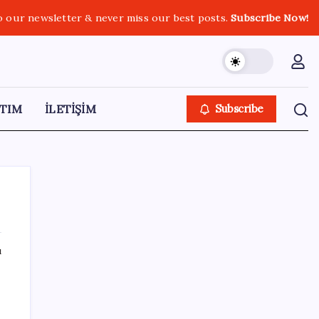
o our newsletter & never miss our best posts.
Subscribe Now!
TIM
İLETİŞİM
Subscribe
ı
SON YAZILAR
Sürekli maddi sorun yaşayan insanların
beyni daha çabuk yaşlanabiliyor: ‘Beyin de