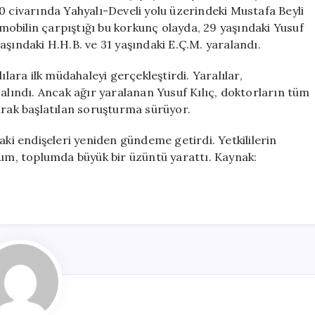
Hayatını
0 civarında Yahyalı-Develi yolu üzerindeki Mustafa Beyli
Kaybetti,
tomobilin çarpıştığı bu korkunç olayda, 29 yaşındaki Yusuf
2
aşındaki H.H.B. ve 31 yaşındaki E.Ç.M. yaralandı.
Yaralı
için
ılara ilk müdahaleyi gerçekleştirdi. Yaralılar,
 alındı. Ancak ağır yaralanan Yusuf Kılıç, doktorların tüm
arak başlatılan soruşturma sürüyor.
aki endişeleri yeniden gündeme getirdi. Yetkililerin
rum, toplumda büyük bir üzüntü yarattı. Kaynak: