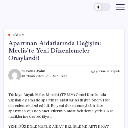
Skip
to
content
EĞITIM
Apartman Aidatlarında Değişim:
Meclis’te Yeni Düzenlemeler
Onaylandı!
Apartman
By
Fatma Aydın
yorumlar kapalı
Aidatlarında
30 Nisan 2026
2 Min Read
Değişim:
Meclis’te
Yeni
Türkiye Büyük Millet Meclisi (TBMM) Genel Kurulu’nda
Düzenlemeler
yapılan oylama ile apartman aidatlarına ilişkin önemli bir
Onaylandı!
için
düzenleme kabul edildi. Bu yeni düzenlemeyle birlikte,
apartman ve site yöneticilerinin aidat belirleme yetkisi kat
maliklerine devrediliyor.
YENİ DÜZENLEMEYLE AİDAT BELİRLEME ARTIK KAT