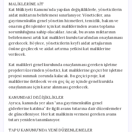
MALİKLERİNE AİT
Kat Mülkiyeti Kanunu’nda yapılan değişikliklerle, yöneticilerin
aidat miktarını belirlemesi sınırlanıyor. Yöneticiler, ana
gayrimenkulün genel yönetim hizmetleri, temizlik, bakım ve
onarım gibi işlemler için kat maliklerinden avans toplama
sorumluluğuna sahip olacaklar. Ancak, bu avans miktarının
belirlenmesi artık kat malikleri kurulu tarafından onaylanması
gerekecek. Böylece, yöneticilerin keyfi aidat artışlarının
önüne geçilecek ve aidat artırma yetkisi kat maliklerine
verilecek.
Kat malikleri genel kurulunda onaylanması gereken işletme
projeleri üzerinden yönetici, kat maliklerine geçici bir işletme
projesi sunmak zorunda kalacak. Bu geçici proje, kat
maliklerine iletilecek ve en geç üç ay içinde genel kurulda
onaylanması için karar alınması gerekecek.
KANUNDAKİ DEĞİŞİKLİKLER
Ayrıca, kanunda yer alan “ana gayrimenkulün genel
giderlerine katılma” ile ilgili avans tutarına dair düzenlemeler
de güncelleniyor. Her kat malikinin vermesi gereken avans
tutarı yeniden tanımlanıyor.
TAPU KANUNU’NDA YENİ DÜZENLEMELER