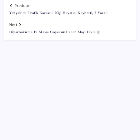
Previous
Yahyalı’da Trafik Kazası: 1 Kişi Hayatını Kaybetti, 2 Yaralı
Next
Diyarbakır’da 19 Mayıs Coşkusu: Fener Alayı Etkinliği
SON YAZILAR
KOBİ’ler için akıllı üretim üssü
Sürekli maddi sorun yaşayan insanların beyni daha
çabuk yaşlanabiliyor: ‘Beyin de yoruluyor’