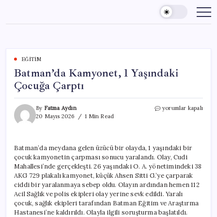
Skip
to
content
EĞITIM
Batman’da Kamyonet, 1 Yaşındaki
Çocuğa Çarptı
Batman’da
By
Fatma Aydın
yorumlar kapalı
Kamyonet,
20 Mayıs 2026
1 Min Read
1
Yaşındaki
Çocuğa
Batman’da meydana gelen üzücü bir olayda, 1 yaşındaki bir
Çarptı
çocuk kamyonetin çarpması sonucu yaralandı. Olay, Cudi
için
Mahallesi’nde gerçekleşti. 26 yaşındaki O. A. yönetimindeki 38
AKG 729 plakalı kamyonet, küçük Ahsen Sitti G.’ye çarparak
ciddi bir yaralanmaya sebep oldu. Olayın ardından hemen 112
Acil Sağlık ve polis ekipleri olay yerine sevk edildi. Yaralı
çocuk, sağlık ekipleri tarafından Batman Eğitim ve Araştırma
Hastanesi’ne kaldırıldı. Olayla ilgili soruşturma başlatıldı.