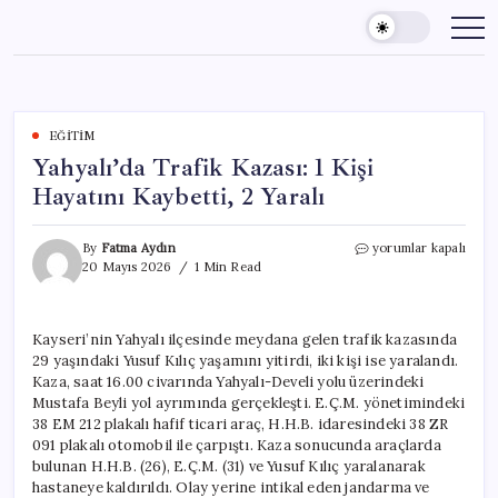
Skip
to
content
EĞITIM
Yahyalı’da Trafik Kazası: 1 Kişi
Hayatını Kaybetti, 2 Yaralı
Yahyalı’da
By
Fatma Aydın
yorumlar kapalı
Trafik
20 Mayıs 2026
1 Min Read
Kazası:
1
Kişi
Kayseri’nin Yahyalı ilçesinde meydana gelen trafik kazasında
Hayatını
29 yaşındaki Yusuf Kılıç yaşamını yitirdi, iki kişi ise yaralandı.
Kaybetti,
2
Kaza, saat 16.00 civarında Yahyalı-Develi yolu üzerindeki
Yaralı
Mustafa Beyli yol ayrımında gerçekleşti. E.Ç.M. yönetimindeki
için
38 EM 212 plakalı hafif ticari araç, H.H.B. idaresindeki 38 ZR
091 plakalı otomobil ile çarpıştı. Kaza sonucunda araçlarda
bulunan H.H.B. (26), E.Ç.M. (31) ve Yusuf Kılıç yaralanarak
hastaneye kaldırıldı. Olay yerine intikal eden jandarma ve