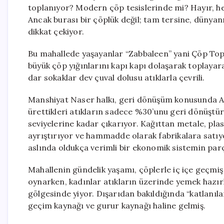
toplanıyor? Modern çöp tesislerinde mi? Hayır, he
Ancak burası bir çöplük değil; tam tersine, dünyan
dikkat çekiyor.
Bu mahallede yaşayanlar “Zabbaleen” yani Çöp Topla
büyük çöp yığınlarını kapı kapı dolaşarak toplayara
dar sokaklar dev çuval dolusu atıklarla çevrili.
Manshiyat Naser halkı, geri dönüşüm konusunda Avr
ürettikleri atıkların sadece %30’unu geri dönüştü
seviyelerine kadar çıkarıyor. Kağıttan metale, pla
ayrıştırıyor ve hammadde olarak fabrikalara satı
aslında oldukça verimli bir ekonomik sistemin parç
Mahallenin gündelik yaşamı, çöplerle iç içe geçmi
oynarken, kadınlar atıkların üzerinde yemek hazırlı
gölgesinde yiyor. Dışarıdan bakıldığında “katlanıla
geçim kaynağı ve gurur kaynağı haline gelmiş.