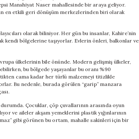
Sıfır
psi Manshiyat Naser mahallesinde bir araya geliyor.
Atık
ın en etkili geri dönüşüm merkezlerinden biri olarak
Mücadelesi
için
yıcıları olarak biliniyor. Her gün bu insanlar, Kahire’nin
k kendi bölgelerine taşıyorlar. Evlerin önleri, balkonlar ve
upa ülkelerinin bile önünde. Modern gelişmiş ülkeler,
rebilirken, bu bölgede yaşayanlar bu oranı %90
stikten cama kadar her türlü malzemeyi titizlikle
yorlar. Bu nedenle, burada görülen “garip” manzara
ası.
ş durumda. Çocuklar, çöp çuvallarının arasında oyun
yor ve aileler akşam yemeklerini plastik yığınlarının
maz” gibi görünen bu ortam, mahalle sakinleri için bir