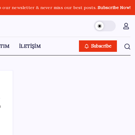
o our newsletter & never miss our best posts.
Subscribe Now!
TIM
İLETİŞİM
Subscribe
ı
SON YAZILAR
Reddit’te Karma Devri Kapanıyor mu?