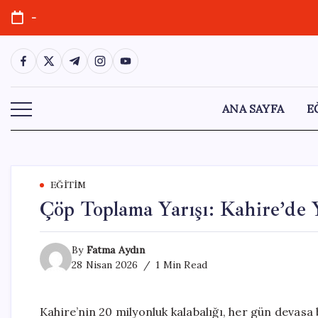
Skip
-
to
content
https://www.facebook.com/
https://twitter.com/
https://t.me/
https://www.instagram.com/
https://youtube.com/
ANA SAYFA
E
EĞITIM
Çöp Toplama Yarışı: Kahire’de 
By
Fatma Aydın
28 Nisan 2026
1 Min Read
Kahire’nin 20 milyonluk kalabalığı, her gün devasa b