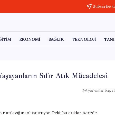
Subscribe t
ĞİTİM
EKONOMİ
SAĞLIK
TEKNOLOJİ
TANI
Yaşayanların Sıfır Atık Mücadelesi
Çöp
yorumlar kapal
Toplama
Yarışı:
Kahire’de
Yaşayanların
ir atık yığını oluşturuyor. Peki, bu atıklar nerede