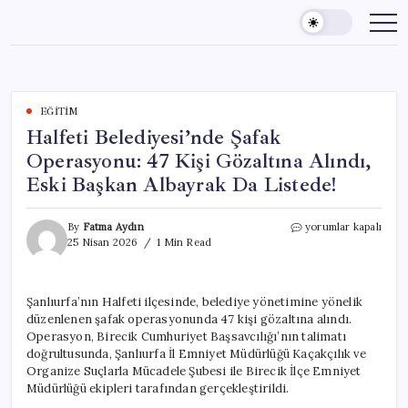
Skip
to
content
EĞITIM
Halfeti Belediyesi’nde Şafak
Operasyonu: 47 Kişi Gözaltına Alındı,
Eski Başkan Albayrak Da Listede!
Halfeti
By
Fatma Aydın
yorumlar kapalı
Belediyesi’nde
25 Nisan 2026
1 Min Read
Şafak
Operasyonu:
47
Şanlıurfa’nın Halfeti ilçesinde, belediye yönetimine yönelik
Kişi
düzenlenen şafak operasyonunda 47 kişi gözaltına alındı.
Gözaltına
Alındı,
Operasyon, Birecik Cumhuriyet Başsavcılığı’nın talimatı
Eski
doğrultusunda, Şanlıurfa İl Emniyet Müdürlüğü Kaçakçılık ve
Başkan
Organize Suçlarla Mücadele Şubesi ile Birecik İlçe Emniyet
Albayrak
Müdürlüğü ekipleri tarafından gerçekleştirildi.
Da