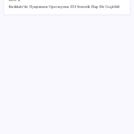
Kırıkkale’de Uyuşturucu Operasyonu: 553 Sentetik Hap Ele Geçirildi
SON YAZILAR
TÜİK, güncel internet kullanımı verilerini paylaştı
Reddit’te Karma Devri Kapanıyor mu?
Intel’den TSMC’ye Rakip Teknoloji: 2027’de Geliyor
Apple, MacBook Air’da sorunlar yaşıyor
Google’dan AirTag’e Rakip: Pixel Tag Geliyor
Akaryakıta bir zam daha! Tabelalar değişiyor