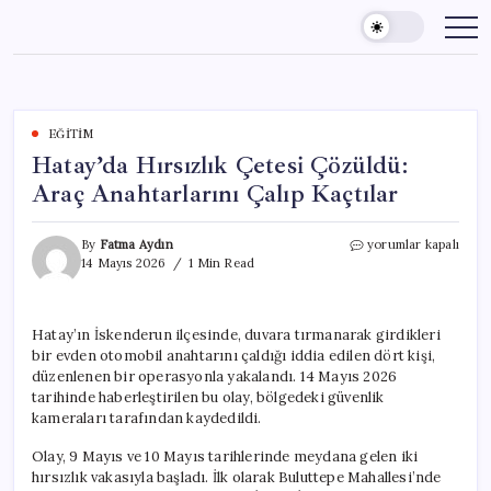
Skip
to
content
EĞITIM
Hatay’da Hırsızlık Çetesi Çözüldü:
Araç Anahtarlarını Çalıp Kaçtılar
Hatay’da
By
Fatma Aydın
yorumlar kapalı
Hırsızlık
14 Mayıs 2026
1 Min Read
Çetesi
Çözüldü:
Araç
Hatay’ın İskenderun ilçesinde, duvara tırmanarak girdikleri
Anahtarlarını
bir evden otomobil anahtarını çaldığı iddia edilen dört kişi,
Çalıp
Kaçtılar
düzenlenen bir operasyonla yakalandı. 14 Mayıs 2026
için
tarihinde haberleştirilen bu olay, bölgedeki güvenlik
kameraları tarafından kaydedildi.
Olay, 9 Mayıs ve 10 Mayıs tarihlerinde meydana gelen iki
hırsızlık vakasıyla başladı. İlk olarak Buluttepe Mahallesi’nde