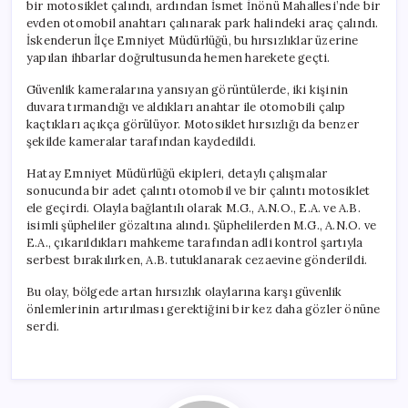
bir motosiklet çalındı, ardından İsmet İnönü Mahallesi’nde bir
evden otomobil anahtarı çalınarak park halindeki araç çalındı.
İskenderun İlçe Emniyet Müdürlüğü, bu hırsızlıklar üzerine
yapılan ihbarlar doğrultusunda hemen harekete geçti.
Güvenlik kameralarına yansıyan görüntülerde, iki kişinin
duvara tırmandığı ve aldıkları anahtar ile otomobili çalıp
kaçtıkları açıkça görülüyor. Motosiklet hırsızlığı da benzer
şekilde kameralar tarafından kaydedildi.
Hatay Emniyet Müdürlüğü ekipleri, detaylı çalışmalar
sonucunda bir adet çalıntı otomobil ve bir çalıntı motosiklet
ele geçirdi. Olayla bağlantılı olarak M.G., A.N.O., E.A. ve A.B.
isimli şüpheliler gözaltına alındı. Şüphelilerden M.G., A.N.O. ve
E.A., çıkarıldıkları mahkeme tarafından adli kontrol şartıyla
serbest bırakılırken, A.B. tutuklanarak cezaevine gönderildi.
Bu olay, bölgede artan hırsızlık olaylarına karşı güvenlik
önlemlerinin artırılması gerektiğini bir kez daha gözler önüne
serdi.