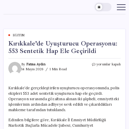
Skip
to
content
EĞITIM
Kırıkkale’de Uyuşturucu Operasyonu:
553 Sentetik Hap Ele Geçirildi
Kırıkkale’de
By
Fatma Aydın
yorumlar kapalı
Uyuşturucu
14 Mayıs 2026
1 Min Read
Operasyonu:
553
Sentetik
Kırıkkale’de gerçekleştirilen uyuşturucu operasyonunda, polis
Hap
ekipleri 553 adet sentetik uyuşturucu hap ele geçirdi.
Ele
Geçirildi
Operasyon sırasında gözaltına alınan iki şüpheli, emniyetteki
için
işlemlerinin ardından adliyeye sevk edildi ve çıkarıldıkları
mahkeme tarafından tutuklandı.
Edinilen bilgilere göre, Kırıkkale İl Emniyet Müdürlüğü
Narkotik Suçlarla Mücadele Şubesi, Cumhuriyet