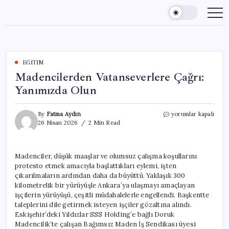
Skip
to
content
EĞITIM
Madencilerden Vatanseverlere Çağrı:
Yanımızda Olun
Madencilerden
By
Fatma Aydın
yorumlar kapalı
Vatanseverlere
26 Nisan 2026
2 Min Read
Çağrı:
Yanımızda
Olun
Madenciler, düşük maaşlar ve olumsuz çalışma koşullarını
için
protesto etmek amacıyla başlattıkları eylemi, işten
çıkarılmaların ardından daha da büyüttü. Yaklaşık 300
kilometrelik bir yürüyüşle Ankara’ya ulaşmayı amaçlayan
işçilerin yürüyüşü, çeşitli müdahalelerle engellendi. Başkentte
taleplerini dile getirmek isteyen işçiler gözaltına alındı.
Eskişehir’deki Yıldızlar SSS Holding’e bağlı Doruk
Madencilik’te çalışan Bağımsız Maden İş Sendikası üyesi