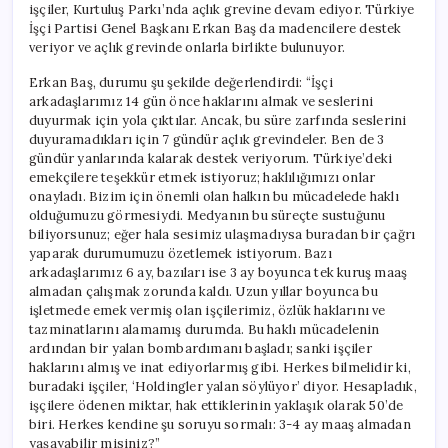
işçiler, Kurtuluş Parkı’nda açlık grevine devam ediyor. Türkiye
İşçi Partisi Genel Başkanı Erkan Baş da madencilere destek
veriyor ve açlık grevinde onlarla birlikte bulunuyor.
Erkan Baş, durumu şu şekilde değerlendirdi: “İşçi
arkadaşlarımız 14 gün önce haklarını almak ve seslerini
duyurmak için yola çıktılar. Ancak, bu süre zarfında seslerini
duyuramadıkları için 7 gündür açlık grevindeler. Ben de 3
gündür yanlarında kalarak destek veriyorum. Türkiye’deki
emekçilere teşekkür etmek istiyoruz; haklılığımızı onlar
onayladı. Bizim için önemli olan halkın bu mücadelede haklı
olduğumuzu görmesiydi. Medyanın bu süreçte sustuğunu
biliyorsunuz; eğer hala sesimiz ulaşmadıysa buradan bir çağrı
yaparak durumumuzu özetlemek istiyorum. Bazı
arkadaşlarımız 6 ay, bazıları ise 3 ay boyunca tek kuruş maaş
almadan çalışmak zorunda kaldı. Uzun yıllar boyunca bu
işletmede emek vermiş olan işçilerimiz, özlük haklarını ve
tazminatlarını alamamış durumda. Bu haklı mücadelenin
ardından bir yalan bombardımanı başladı; sanki işçiler
haklarını almış ve inat ediyorlarmış gibi. Herkes bilmelidir ki,
buradaki işçiler, ‘Holdingler yalan söylüyor’ diyor. Hesapladık,
işçilere ödenen miktar, hak ettiklerinin yaklaşık olarak 50’de
biri. Herkes kendine şu soruyu sormalı: 3-4 ay maaş almadan
yaşayabilir misiniz?”