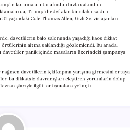
İçinde
Trump’ın korumaları tarafından hızla salondan
İçki
klamalarda, Trump’ı hedef alan bir silahlı saldırı
Kapma
an 31 yaşındaki Cole Thomas Allen, Gizli Servis ajanları
Yarışı
için
rde, davetlilerin balo salonunda yaşadığı kaos dikkat
a örtülerinin altına saklandığı gözlemlendi. Bu arada,
azı davetliler panik içinde masaların üzerindeki şampanya
e rağmen davetlilerin içki kapma yarışına girmesini ortaya
er, bu dikkatsiz davranışları eleştiren yorumlarla dolup
avranışlarıyla ilgili tartışmalara yol açtı.