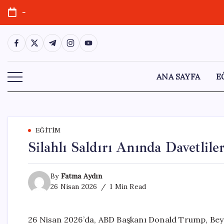
Skip
-
to
content
https://www.facebook.com/
https://twitter.com/
https://t.me/
https://www.instagram.com/
https://youtube.com/
ANA SAYFA
E
EĞITIM
Silahlı Saldırı Anında Davetlil
By
Fatma Aydın
26 Nisan 2026
1 Min Read
26 Nisan 2026’da, ABD Başkanı Donald Trump, Bey