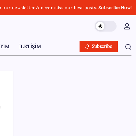
o our newsletter & never miss our best posts.
Subscribe Now!
TIM
İLETİŞİM
Subscribe
ı
SON YAZILAR
TÜİK, güncel internet kullanımı verilerini
paylaştı