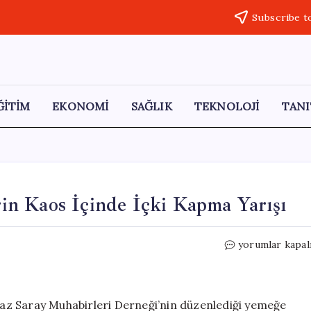
Subscribe t
ĞİTİM
EKONOMİ
SAĞLIK
TEKNOLOJİ
TANI
erin Kaos İçinde İçki Kapma Yarışı
Silahlı
yorumlar kapal
Saldırı
Anında
Davetlilerin
Kaos
az Saray Muhabirleri Derneği’nin düzenlediği yemeğe