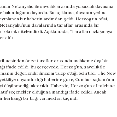
Arayışları:
amin Netanyahu ile savcılık arasında yolsuzluk davasına
Neler
rde bulunduğunu duyurdu. Bu açıklama, davanın yedinci
Oluyor?
ayınlanan bir haberin ardından geldi. Herzog’un ofisi,
için
 Netanyahu’nun davalarında taraflar arasında bir
 olarak nitelendirdi. Açıklamada, “Tarafları uzlaşmaya
r aldı.
rilmesinden önce taraflar arasında mahkeme dışı bir
ı ifade edildi. Bu çerçevede, Herzog’un, savcılık ile
manın değerlendirilmesini talep ettiği belirtildi. The New
i yetkiliye dayandırdığı haberine göre, Cumhurbaşkanı’nın
i düşünmediği aktarıldı. Haberde, Herzog’un af talebine
atif seçenekler olduğuna inandığı ifade edildi. Ancak
air herhangi bir bilgi vermekten kaçındı.