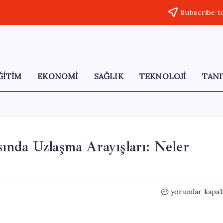
Subscribe t
ĞİTİM
EKONOMİ
SAĞLIK
TEKNOLOJİ
TANI
ında Uzlaşma Arayışları: Neler
Netanyahu’nun
yorumlar kapal
Yolsuzluk
Davasında
Uzlaşma