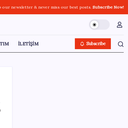
o our newsletter & never miss our best posts.
Subscribe Now!
TIM
İLETİŞİM
Subscribe
SON YAZILAR
ı
Baş dönmesi şikayetiyle hastaneye gitti:
Literatüre geçti: Türkiye’de ilk