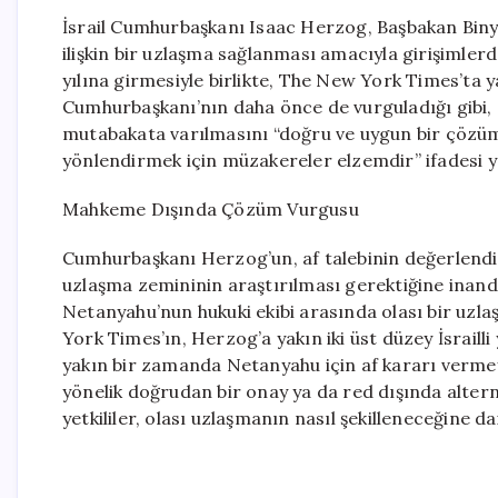
İsrail Cumhurbaşkanı Isaac Herzog, Başbakan Biny
ilişkin bir uzlaşma sağlanması amacıyla girişimle
yılına girmesiyle birlikte, The New York Times’ta y
Cumhurbaşkanı’nın daha önce de vurguladığı gibi,
mutabakata varılmasını “doğru ve uygun bir çözüm”
yönlendirmek için müzakereler elzemdir” ifadesi ye
Mahkeme Dışında Çözüm Vurgusu
Cumhurbaşkanı Herzog’un, af talebinin değerlendi
uzlaşma zemininin araştırılması gerektiğine inandığ
Netanyahu’nun hukuki ekibi arasında olası bir uzlaş
York Times’ın, Herzog’a yakın iki üst düzey İsraill
yakın bir zamanda Netanyahu için af kararı vermey
yönelik doğrudan bir onay ya da red dışında altern
yetkililer, olası uzlaşmanın nasıl şekilleneceğine d