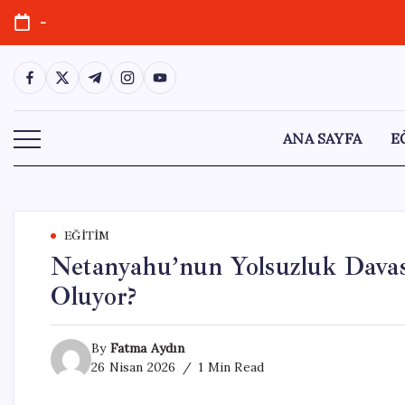
Skip
-
to
content
https://www.facebook.com/
https://twitter.com/
https://t.me/
https://www.instagram.com/
https://youtube.com/
ANA SAYFA
E
EĞITIM
Netanyahu’nun Yolsuzluk Davas
Oluyor?
By
Fatma Aydın
26 Nisan 2026
1 Min Read