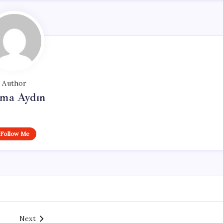
Author
tma Aydın
Follow Me
Next