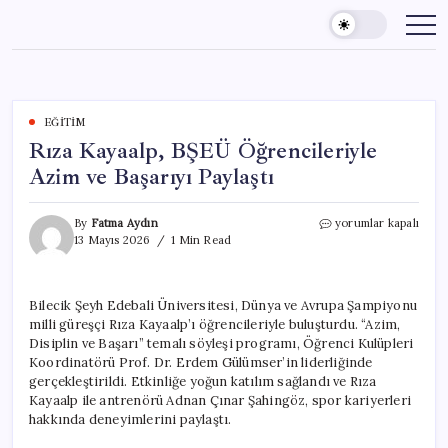
Skip
to
content
EĞITIM
Rıza Kayaalp, BŞEÜ Öğrencileriyle
Azim ve Başarıyı Paylaştı
Rıza
By
Fatma Aydın
yorumlar kapalı
Kayaalp,
13 Mayıs 2026
1 Min Read
BŞEÜ
Öğrencileriyle
Azim
Bilecik Şeyh Edebali Üniversitesi, Dünya ve Avrupa Şampiyonu
ve
milli güreşçi Rıza Kayaalp’ı öğrencileriyle buluşturdu. “Azim,
Başarıyı
Paylaştı
Disiplin ve Başarı” temalı söyleşi programı, Öğrenci Kulüpleri
için
Koordinatörü Prof. Dr. Erdem Gülümser’in liderliğinde
gerçekleştirildi. Etkinliğe yoğun katılım sağlandı ve Rıza
Kayaalp ile antrenörü Adnan Çınar Şahingöz, spor kariyerleri
hakkında deneyimlerini paylaştı.