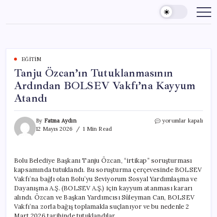
Skip
to
content
EĞITIM
Tanju Özcan’ın Tutuklanmasının
Ardından BOLSEV Vakfı’na Kayyum
Atandı
Tanju
By
Fatma Aydın
yorumlar kapalı
Özcan’ın
12 Mayıs 2026
1 Min Read
Tutuklanmasının
Ardından
BOLSEV
Bolu Belediye Başkanı Tanju Özcan, “irtikap” soruşturması
Vakfı’na
kapsamında tutuklandı. Bu soruşturma çerçevesinde BOLSEV
Kayyum
Atandı
Vakfı’na bağlı olan Bolu’yu Seviyorum Sosyal Yardımlaşma ve
için
Dayanışma A.Ş. (BOLSEV A.Ş.) için kayyum atanması kararı
alındı. Özcan ve Başkan Yardımcısı Süleyman Can, BOLSEV
Vakfı’na zorla bağış toplamakla suçlanıyor ve bu nedenle 2
Mart 2026 tarihinde tutuklandılar.