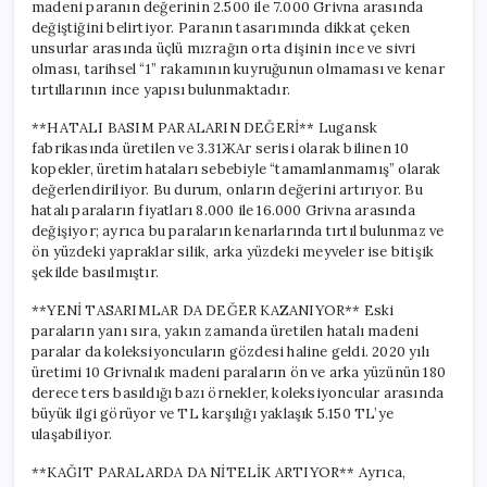
madeni paranın değerinin 2.500 ile 7.000 Grivna arasında
değiştiğini belirtiyor. Paranın tasarımında dikkat çeken
unsurlar arasında üçlü mızrağın orta dişinin ince ve sivri
olması, tarihsel “1” rakamının kuyruğunun olmaması ve kenar
tırtıllarının ince yapısı bulunmaktadır.
**HATALI BASIM PARALARIN DEĞERİ** Lugansk
fabrikasında üretilen ve 3.31ЖАг serisi olarak bilinen 10
kopekler, üretim hataları sebebiyle “tamamlanmamış” olarak
değerlendiriliyor. Bu durum, onların değerini artırıyor. Bu
hatalı paraların fiyatları 8.000 ile 16.000 Grivna arasında
değişiyor; ayrıca bu paraların kenarlarında tırtıl bulunmaz ve
ön yüzdeki yapraklar silik, arka yüzdeki meyveler ise bitişik
şekilde basılmıştır.
**YENİ TASARIMLAR DA DEĞER KAZANIYOR** Eski
paraların yanı sıra, yakın zamanda üretilen hatalı madeni
paralar da koleksiyoncuların gözdesi haline geldi. 2020 yılı
üretimi 10 Grivnalık madeni paraların ön ve arka yüzünün 180
derece ters basıldığı bazı örnekler, koleksiyoncular arasında
büyük ilgi görüyor ve TL karşılığı yaklaşık 5.150 TL’ye
ulaşabiliyor.
**KAĞIT PARALARDA DA NİTELİK ARTIYOR** Ayrıca,