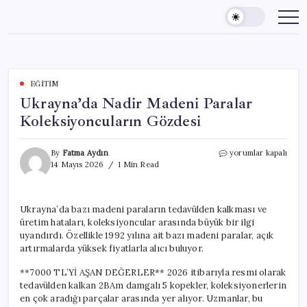
Skip
to
content
EĞITIM
Ukrayna’da Nadir Madeni Paralar
Koleksiyoncuların Gözdesi
Ukrayna’da
By
Fatma Aydın
yorumlar kapalı
Nadir
14 Mayıs 2026
1 Min Read
Madeni
Paralar
Koleksiyoncuların
Ukrayna’da bazı madeni paraların tedavülden kalkması ve
Gözdesi
üretim hataları, koleksiyoncular arasında büyük bir ilgi
için
uyandırdı. Özellikle 1992 yılına ait bazı madeni paralar, açık
artırmalarda yüksek fiyatlarla alıcı buluyor.
**7000 TL’Yİ AŞAN DEĞERLER** 2026 itibarıyla resmi olarak
tedavülden kalkan 2BAm damgalı 5 kopekler, koleksiyonerlerin
en çok aradığı parçalar arasında yer alıyor. Uzmanlar, bu