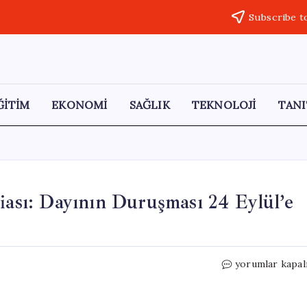
Subscribe t
ĞİTİM
EKONOMİ
SAĞLIK
TEKNOLOJİ
TANI
iası: Dayının Duruşması 24 Eylül’e
Yeğenlerine
yorumlar kapal
Cinsel
İstismar
İddiası: