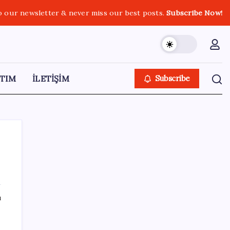
o our newsletter & never miss our best posts.
Subscribe Now!
TIM
İLETİŞİM
Subscribe
SON YAZILAR
ı
‘Tek çatı altında toplanmalı’ dedi: Akın
Gürlek’ten ‘internet gazeteciliği’ için yasa