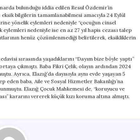
Dayının
ismarda bulunduğu iddia edilen Resul Özdemir’in
Duruşması
eksik bilgilerin tamamlanabilmesi amacıyla 24 Eylül
24
rine yönelik eylemleri nedeniyle “çocuğun cinsel
Eylül’e
k eylemleri nedeniyle ise en az 27 yıl hapis cezası talep
Ertelendi
larının henüz çözümlenmediği belirtilerek, eksikliklerin
için
tedavisi sırasında yaşadıklarını “Dayım bize böyle yaptı”
 ortaya çıkmıştı. Baba Fikri Çelik, olayın ardından 2024
ştu. Ayrıca, Elazığ’da dayısıyla aynı evde yaşayan 5
ep eden baba, Aile ve Sosyal Hizmetler Bakanlığı’na
i sunmuştu. Elazığ Çocuk Mahkemesi de, “koruyucu ve
ası” kararını vererek küçük kızı koruma altına almıştı.