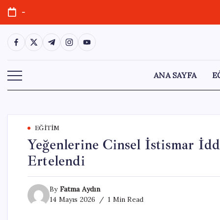
Skip
-
to
content
https://www.facebook.com/
https://twitter.com/
https://t.me/
https://www.instagram.com/
https://youtube.com/
ANA SAYFA
E
EĞITIM
Yeğenlerine Cinsel İstismar İdd
Ertelendi
By
Fatma Aydın
14 Mayıs 2026
1 Min Read