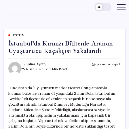
Skip
to
content
EĞITIM
İstanbul’da Kırmızı Bültenle Aranan
Uyuşturucu Kaçakçısı Yakalandı
İstanbul’da
By
Fatma Aydın
yorumlar kapalı
Kırmızı
25 Nisan 2026
1 Min Read
Bültenle
Aranan
Uyuşturucu
Hindistan’da “uyuşturucu madde ticareti” suçlamasıyla
Kaçakçısı
kırmızı bültenle aranan 61 yaşındaki Salim Dola, İstanbul’un
Yakalandı
için
Beylikdüzü ilçesinde düzenlenen başarılı bir operasyonla
gözaltına alındı. İstanbul Emniyet Müdürlüğü Narkotik
Suçlarla Mücadele Şube Müdürlüğü, uluslararası seviyede
aranmakta olan şüphelinin yakalanması için kapsamlı bir
çalışma başlattı. Yapılan teknik ve fiziki takipler sonunda,
Salim Dola’nın Beylikdüzü’nde bir adreste saklandığı tespit