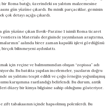
Ortaya
ik bir Roma batığı, üzerindeki su yalıtım malzemesine
Çıkardı
sını gün yüzüne çıkardı. Bu minik parçacıklar, geminin
için
ek çok detayı açığa çıkardı.
da gün yüzüne çıkan Ilovik-Parzine 1 isimli Roma ticaret
. Frontiers in Materials dergisinde yayımlanan araştırma,
amalarının” aslında birer zaman kapsülü işlevi gördüğünü
 birçok bilinmeyeni aydınlattı.
rumak için reçine ve balmumundan oluşan “zopissa” adı
iniyordu. Bu batıkta yapılan incelemeler, yazıların doğru
nde su yalıtımı tespit edildi ve çoğu örneğin yoğunlaşmış
mu karışımına rastlandığı belirlendi. Bu durum, antik
ri düzey bir kimya bilgisine sahip olduğunu gösteriyor.
ise zift tabakasının içinde hapsolmuş polenlerdi. Bu