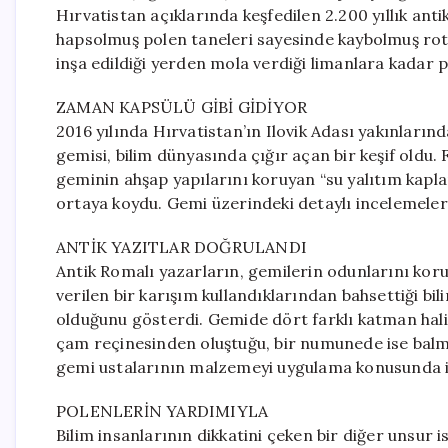
Hırvatistan açıklarında keşfedilen 2.200 yıllık ant
hapsolmuş polen taneleri sayesinde kaybolmuş rota
inşa edildiği yerden mola verdiği limanlara kadar p
ZAMAN KAPSÜLÜ GİBİ GİDİYOR
2016 yılında Hırvatistan’ın Ilovik Adası yakınların
gemisi, bilim dünyasında çığır açan bir keşif oldu
geminin ahşap yapılarını koruyan “su yalıtım kapl
ortaya koydu. Gemi üzerindeki detaylı incelemeler,
ANTİK YAZITLAR DOĞRULANDI
Antik Romalı yazarların, gemilerin odunlarını ko
verilen bir karışım kullandıklarından bahsettiği bil
olduğunu gösterdi. Gemide dört farklı katman hali
çam reçinesinden oluştuğu, bir numunede ise balmu
gemi ustalarının malzemeyi uygulama konusunda ile
POLENLERİN YARDIMIYLA
Bilim insanlarının dikkatini çeken bir diğer unsur 