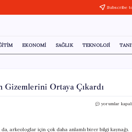
Subscribe t
ĞİTİM
EKONOMİ
SAĞLIK
TEKNOLOJİ
TANI
 Gizemlerini Ortaya Çıkardı
Polenler,
yorumlar kapal
Antik
Roma
Gemisinin
Gizemlerini
 da, arkeologlar için çok daha anlamlı birer bilgi kaynağı.