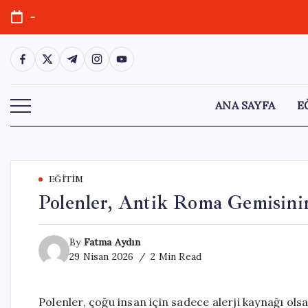
Skip
-
to
content
https://www.facebook.com/
https://twitter.com/
https://t.me/
https://www.instagram.com/
https://youtube.com/
ANA SAYFA
E
EĞITIM
Polenler, Antik Roma Gemisinin
By
Fatma Aydın
29 Nisan 2026
2 Min Read
Polenler, çoğu insan için sadece alerji kaynağı olsa