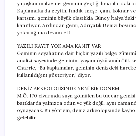
yapışkan malzeme, geminin geçtiği limanlardaki bit
Kaplamalarda zeytin, fındık, meşe, çam, köknar ve 
karışım, geminin büyük olasılıkla Güney İtalya’daki
kanıtlıyor. Ardından gemi, Adriyatik Denizi boyunc
yolculuğuna devam etti.
YAZILI KAYIT YOK AMA KANIT VAR
Geminin seyahatine dair hiçbir yazılı belge günüm
analizi sayesinde geminin “yaşam öyküsünün” ilk kez 
Charrie, “Bu kaplamalar, geminin denizdeki hareket
kullanıldığını gösteriyor,” diyor.
DENİZ ARKEOLOJİSİNDE YENİ BİR DÖNEM
M.Ö. 170 civarında suya gömülen bu tüccar gemisi, 
batıklarda yalnızca odun ve yük değil, aynı zaman
oynayacak. Bu yöntem, deniz arkeolojisinde kaybolm
gelebilir.