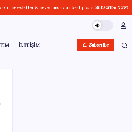
o our newsletter & never miss our best posts.
Subscribe Now!
TIM
İLETİŞİM
Subscribe
ı
SON YAZILAR
Menderes Belediyesi’ne operasyon:
Belediye Başkanı Çiçek dahil 16 kişi adliyeye